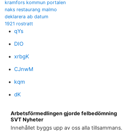
kramfors kommun portalen
naks restaurang malmo
deklarera ab datum
1921 rostratt
qYs
DIO
xrbgK
CJnwM
kqm
dK
Arbetsförmedlingen gjorde felbedömning
SVT Nyheter
Innehållet byggs upp av oss alla tillsammans.