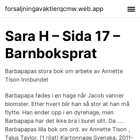
forsaljningavaktierqcmw.web.app
Sara H – Sida 17 –
Barnboksprat
Barbapapas stora bok om arbete av Annette
Tison Innbundet
Barbapapa fødes i en hage når Jacob vanner
blomster. Etter hvert blir han så stor at han må
flytte. Han ender opp i en dyrehage, men
Barbapapa har det ikke bra i buret sitt. Da ….
Barbapapas lilla bok om ord. av Annette Tison ,
Talus Taylor. (1 röst) Kartonnage Svenska, 2011-