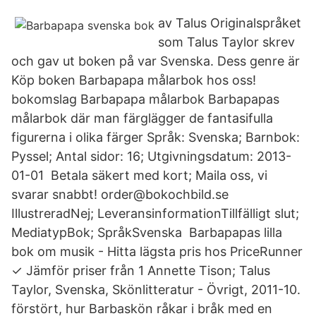
av Talus Originalspråket
som Talus Taylor skrev
och gav ut boken på var Svenska. Dess genre är
Köp boken Barbapapa målarbok hos oss!
bokomslag Barbapapa målarbok Barbapapas
målarbok där man färglägger de fantasifulla
figurerna i olika färger Språk: Svenska; Barnbok:
Pyssel; Antal sidor: 16; Utgivningsdatum: 2013-
01-01 Betala säkert med kort; Maila oss, vi
svarar snabbt! order@bokochbild.se
IllustreradNej; LeveransinformationTillfälligt slut;
MediatypBok; SpråkSvenska Barbapapas lilla
bok om musik - Hitta lägsta pris hos PriceRunner
✓ Jämför priser från 1 Annette Tison; Talus
Taylor, Svenska, Skönlitteratur - Övrigt, 2011-10.
förstört, hur Barbaskön råkar i bråk med en