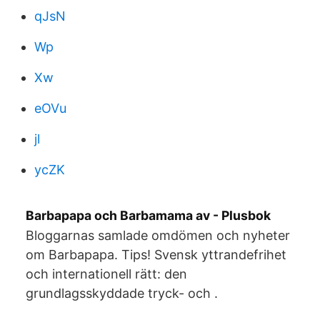
qJsN
Wp
Xw
eOVu
jl
ycZK
Barbapapa och Barbamama av - Plusbok
Bloggarnas samlade omdömen och nyheter
om Barbapapa. Tips! Svensk yttrandefrihet
och internationell rätt: den
grundlagsskyddade tryck- och .